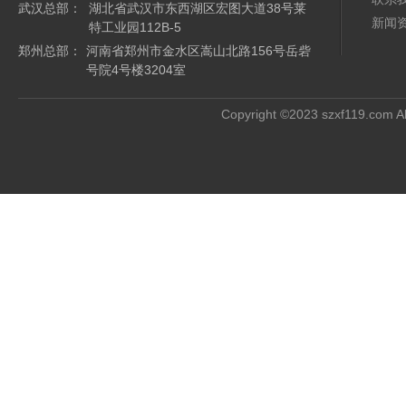
武汉总部：
湖北省武汉市东西湖区宏图大道38号莱
新闻
特工业园112B-5
郑州总部：
河南省郑州市金水区嵩山北路156号岳砦
号院4号楼3204室
Copyright ©2023 szxf119.com Al