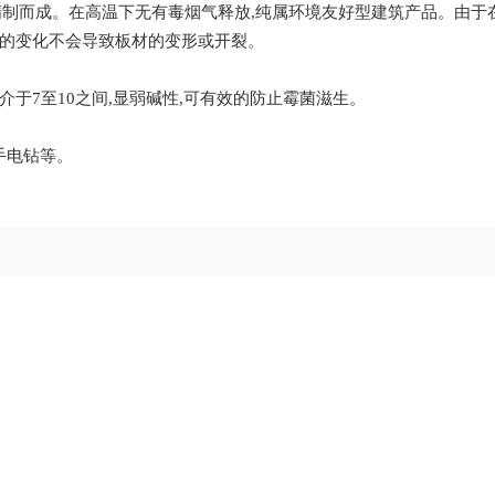
制而成。在高温下无有毒烟气释放,纯属环境友好型建筑产品。由于
度的变化不会导致板材的变形或开裂。
于7至10之间,显弱碱性,可有效的防止霉菌滋生。
手电钻等。