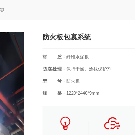
内容
防火板包裹系统
：
材质
纤维水泥板
：
防腐处理
保持干燥、涂抹保护剂
：
型号
防火板
：
规格
1220*2440*9mm