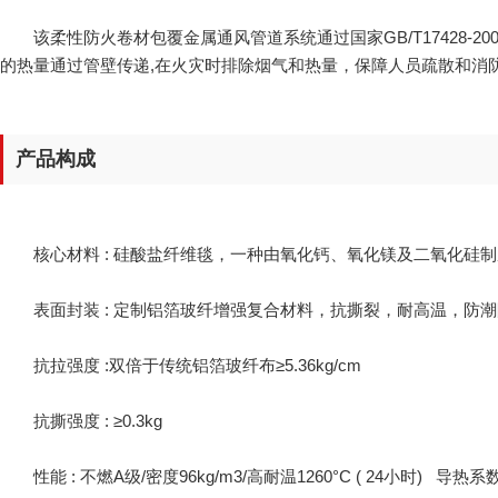
该柔性防火卷材包覆金属通风管道系统通过国家GB/T17428-20
的热量通过管壁传递,在火灾时排除烟气和热量，保障人员疏散和消
产品构成
核心材料 : 硅酸盐纤维毯，一种由氧化钙、氧化镁及二氧化硅制成
表面封装 : 定制铝箔玻纤增强复合材料，抗撕裂，耐高温，防潮
抗拉强度 :双倍于传统铝箔玻纤布≥5.36kg/cm
抗撕强度 : ≥0.3kg
性能 : 不燃A级/密度96kg/m3/高耐温1260°C ( 24小时) 导热系数0.0