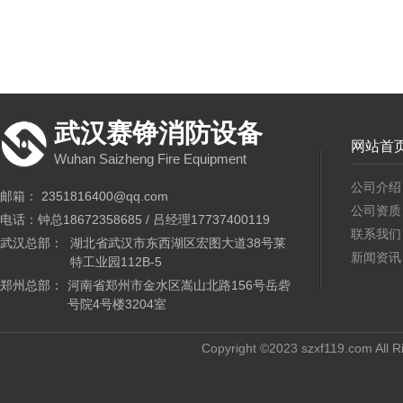
武汉赛铮消防设备
网站首
Wuhan Saizheng Fire Equipment
公司介绍
邮箱： 2351816400@qq.com
公司资质
电话：钟总18672358685 / 吕经理17737400119
联系我们
武汉总部：
湖北省武汉市东西湖区宏图大道38号莱
新闻资讯
特工业园112B-5
郑州总部：
河南省郑州市金水区嵩山北路156号岳砦
号院4号楼3204室
Copyright ©2023 szxf119.com All R