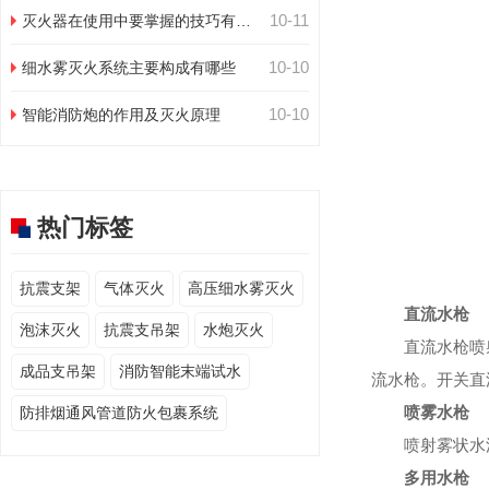
10-11
灭火器在使用中要掌握的技巧有哪
些
10-10
细水雾灭火系统主要构成有哪些
10-10
智能消防炮的作用及灭火原理
热门标签
抗震支架
气体灭火
高压细水雾灭火
直流水枪
泡沫灭火
抗震支吊架
水炮灭火
直流水枪喷射
成品支吊架
消防智能末端试水
流水枪。开关直
喷雾水枪
防排烟通风管道防火包裹系统
喷射雾状水流
多用水枪