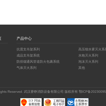
页
产品中心
抗震支吊架系列
高压细水雾灭火系
成品支吊架系统
水炮灭火系列
防排烟通风管道防火包裹系统
泡沫灭火系列
气体灭火系列
其他
ights Reserved.
武汉赛铮消防设备有限公司
版权所有
鄂ICP备20230095