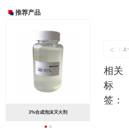
推荐产品
上
相关
标
签：
3%合成泡沫灭火剂