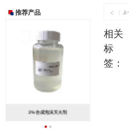
推荐产品
上
相关
标
签：
3%合成泡沫灭火剂