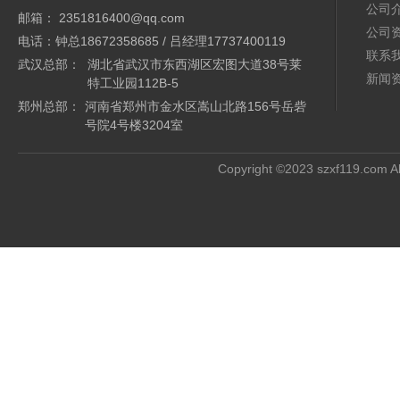
公司
邮箱： 2351816400@qq.com
公司
电话：钟总18672358685 / 吕经理17737400119
联系
武汉总部：
湖北省武汉市东西湖区宏图大道38号莱
新闻
特工业园112B-5
郑州总部：
河南省郑州市金水区嵩山北路156号岳砦
号院4号楼3204室
Copyright ©2023 szxf119.com Al