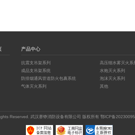
页
产品中心
抗震支吊架系列
高压细水雾灭火系
成品支吊架系统
水炮灭火系列
防排烟通风管道防火包裹系统
泡沫灭火系列
气体灭火系列
其他
ights Reserved.
武汉赛铮消防设备有限公司
版权所有
鄂ICP备20230095