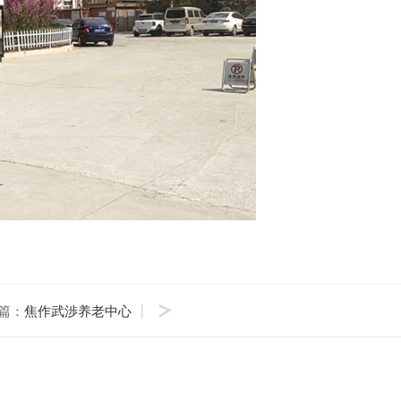
篇：
焦作武渉养老中心