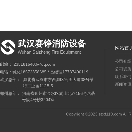
武汉赛铮消防设备
网站首
Wuhan Saizheng Fire Equipment
公司介绍
邮箱： 2351816400@qq.com
公司资质
电话：钟总18672358685 / 吕经理17737400119
联系我们
武汉总部：
湖北省武汉市东西湖区宏图大道38号莱
新闻资讯
特工业园112B-5
郑州总部：
河南省郑州市金水区嵩山北路156号岳砦
号院4号楼3204室
Copyright ©2023 szxf119.com All R