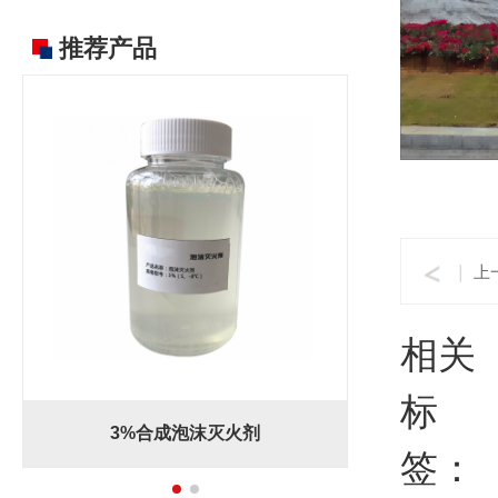
推荐产品
上
相关
标
3%合成泡沫灭火剂
签：