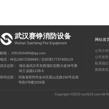
武汉赛铮消防设备
网站首
Wuhan Saizheng Fire Equipment
公司介绍
邮箱： 2351816400@qq.com
公司资质
电话：钟总18672358685 / 吕经理17737400119
联系我们
武汉总部：
湖北省武汉市东西湖区宏图大道38号莱
新闻资讯
特工业园112B-5
郑州总部：
河南省郑州市金水区嵩山北路156号岳砦
号院4号楼3204室
Copyright ©2023 szxf119.com All R