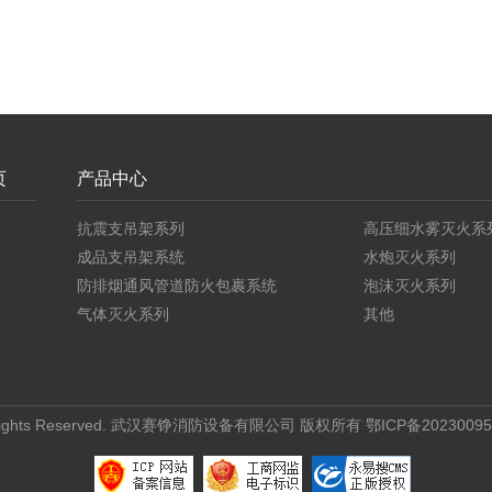
页
产品中心
抗震支吊架系列
高压细水雾灭火系
成品支吊架系统
水炮灭火系列
防排烟通风管道防火包裹系统
泡沫灭火系列
气体灭火系列
其他
ights Reserved.
武汉赛铮消防设备有限公司
版权所有
鄂ICP备20230095